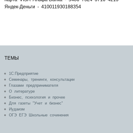
Яндек-Деньги - 410011930188354
ТЕМЫ
1С:Предприятие
Семинары, тренинги, консультации
Глазами предпринимателя
О литературе
Бизнес, психология и прочее
Для газеты "Учет и бизнес"
Иудаизм
ОГЭ ЕГЭ Школьные сочинения