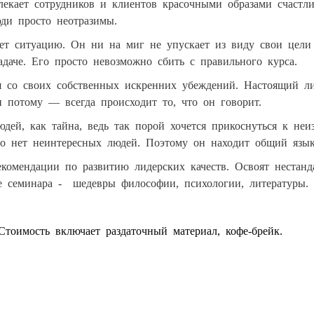
лекает сотрудников и клиентов красочными образами счастли
юди просто неотразимы.
ет ситуацию. Он ни на миг не упускает из виду свои цели
адаче. Его просто невозможно сбить с правильного курса.
я со своих собственных искренних убеждений. Настоящий ли
 и потому — всегда происходит то, что он говорит.
дей, как тайна, ведь так порой хочется прикоснуться к неи
о нет неинтересных людей. Поэтому он находит общий язык
екомендации по развитию лидерских качеств. Освоят неста
 семинара - шедевры философии, психологии, литературы.
тоимость включает раздаточный материал, кофе-брейк.