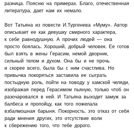
разница. Поясню на примерах. Благо, отечественная
литература, дает нам их немало.
Вот Татьяна из повести И.Тургенева «Муму». Автор
описывает ее как девушку смирного характера,
к себе равнодушную. А прочих людей — она
просто боялась. Хороший, добрый человек. Ее готов
был взять в жены Герасим, немой дворник,
сильный телом и духом. Она бы и не прочь
и скорее всего, была бы с ним счастлива. Но
привычка покоряться заставила ее сыграть
постыдную роль, пойти на поводу у хамской челяди,
изображая перед Герасимом пьяную, только чтоб он
разочаровался в ней. И Татьяна выходит замуж за
балбеса и пропойцу, как того пожелала
взбалмошная барыня. Покорность, это отказ от себя
ради мнения других, это отсутствие воли
к сбережению того, что тебе дорого.