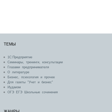
ТЕМЫ
1С:Предприятие
Семинары, тренинги, консультации
Глазами предпринимателя
О литературе
Бизнес, психология и прочее
Для газеты "Учет и бизнес"
Иудаизм
ОГЭ ЕГЭ Школьные сочинения
ЖАНРЫ