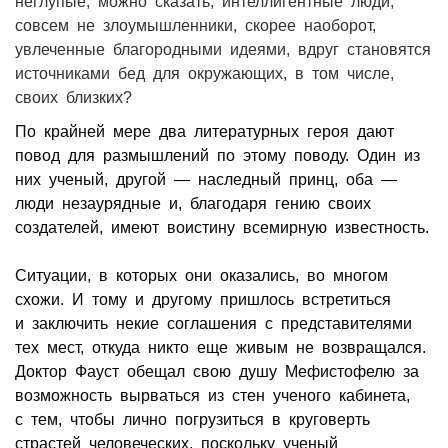
неглупые, можно сказать, интеллигентные люди,
совсем не злоумышленники, скорее наоборот,
увлеченные благородными идеями, вдруг становятся
источниками бед для окружающих, в том числе,
своих близких?
По крайней мере два литературных героя дают
повод для размышлений по этому поводу. Один из
них ученый, другой — наследный принц, оба —
люди незаурядные и, благодаря гению своих
создателей, имеют воистину всемирную известность.
Ситуации, в которых они оказались, во многом
схожи. И тому и другому пришлось встретиться
и заключить некие соглашения с представителями
тех мест, откуда никто еще живым не возвращался.
Доктор Фауст обещал свою душу Мефистофелю за
возможность вырваться из стен ученого кабинета,
с тем, чтобы лично погрузиться в круговерть
страстей человеческих, поскольку ученый