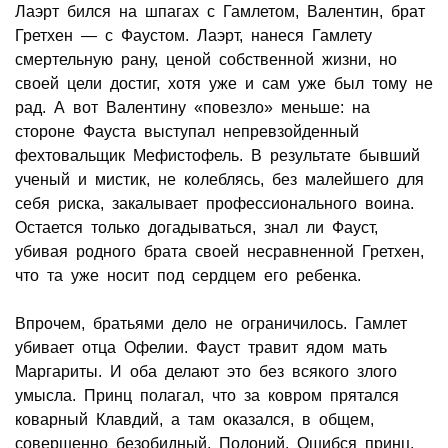
Лаэрт бился на шпагах с Гамлетом, Валентин, брат
Гретхен — с Фаустом. Лаэрт, нанеся Гамлету
смертельную рану, ценой собственной жизни, но
своей цели достиг, хотя уже и сам уже был тому не
рад. А вот Валентину «повезло» меньше: на
стороне Фауста выступал непревзойденный
фехтовальщик Мефистофель. В результате бывший
ученый и мистик, не колеблясь, без малейшего для
себя риска, закалывает профессионального воина.
Остается только догадываться, знал ли Фауст,
убивая родного брата своей несравненной Гретхен,
что та уже носит под сердцем его ребенка.
Впрочем, братьями дело не ограничилось. Гамлет
убивает отца Офелии. Фауст травит ядом мать
Маргариты. И оба делают это без всякого злого
умысла. Принц полагал, что за ковром прятался
коварный Клавдий, а там оказался, в общем,
совершенно безобидный, Полоний. Ошибся принц,