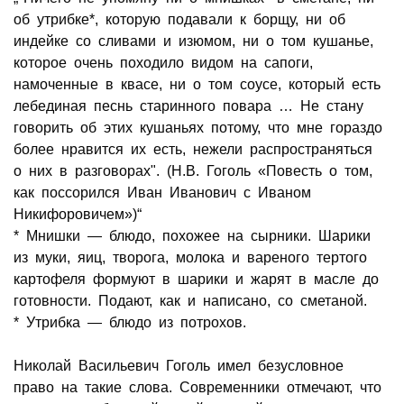
об утрибке*, которую подавали к борщу, ни об
индейке со сливами и изюмом, ни о том кушанье,
которое очень походило видом на сапоги,
намоченные в квасе, ни о том соусе, который есть
лебединая песнь старинного повара … Не стану
говорить об этих кушаньях потому, что мне гораздо
более нравится их есть, нежели распространяться
о них в разговорах". (Н.В. Гоголь «Повесть о том,
как поссорился Иван Иванович с Иваном
Никифоровичем»)“
* Мнишки — блюдо, похожее на сырники. Шарики
из муки, яиц, творога, молока и вареного тертого
картофеля формуют в шарики и жарят в масле до
готовности. Подают, как и написано, со сметаной.
* Утрибка — блюдо из потрохов.
Николай Васильевич Гоголь имел безусловное
право на такие слова. Современники отмечают, что