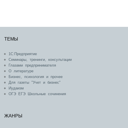
ТЕМЫ
1С:Предприятие
Семинары, тренинги, консультации
Глазами предпринимателя
О литературе
Бизнес, психология и прочее
Для газеты "Учет и бизнес"
Иудаизм
ОГЭ ЕГЭ Школьные сочинения
ЖАНРЫ