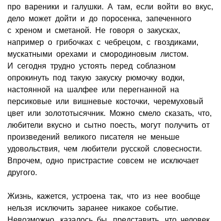
про вареники и галушки. А там, если войти во вкус,
дело может дойти и до поросенка, запеченного
с хреном и сметаной. Не говоря о закусках,
например о грибочках с чебрецом, с гвоздиками,
мускатными орехами и смородиновым листом.
И сегодня трудно устоять перед соблазном
опрокинуть под такую закуску рюмочку водки,
настоянной на шалфее или перегнанной на
персиковые или вишневые косточки, черемуховый
цвет или золототысячник. Можно смело сказать, что,
любители вкусно и сытно поесть, могут получить от
произведений великого писателя не меньше
удовольствия, чем любители русской словесности.
Впрочем, одно пристрастие совсем не исключает
другого.
Жизнь, кажется, устроена так, что из нее вообще
нельзя исключить заранее никакое событие.
Невозможно, казалось бы, представить, что человек,