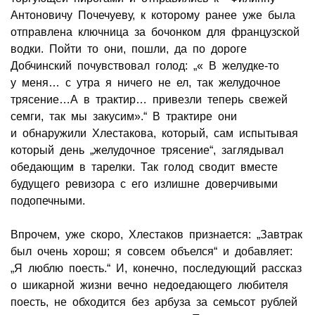
Антоновичу Почечуеву, к которому ранее уже была
отправлена ключница за бочонком для французской
водки. Пойти то они, пошли, да по дороге
Добчинский почувствовал голод: „« В желудке-то
у меня… с утра я ничего не ел, так желудочное
трясение…А в трактир… привезли теперь свежей
семги, так мы закусим».“ В трактире они
и обнаружили Хлестакова, который, сам испытывая
который день „желудочное трясение“, заглядывал
обедающим в тарелки. Так голод сводит вместе
будущего ревизора с его излишне доверчивыми
подопечными.
Впрочем, уже скоро, Хлестаков признается: „Завтрак
был очень хорош; я совсем объелся“ и добавляет:
„Я люблю поесть.“ И, конечно, последующий рассказ
о шикарной жизни вечно недоедающего любителя
поесть, не обходится без арбуза за семьсот рублей