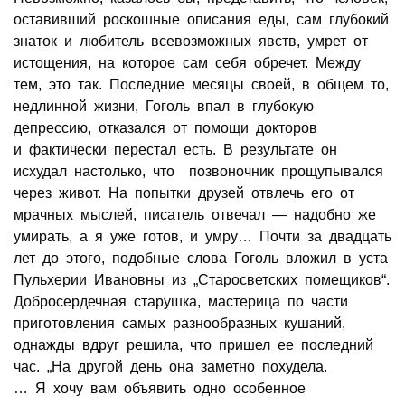
оставивший роскошные описания еды, сам глубокий
знаток и любитель всевозможных явств, умрет от
истощения, на которое сам себя обречет. Между
тем, это так. Последние месяцы своей, в общем то,
недлинной жизни, Гоголь впал в глубокую
депрессию, отказался от помощи докторов
и фактически перестал есть. В результате он
исхудал настолько, что позвоночник прощупывался
через живот. На попытки друзей отвлечь его от
мрачных мыслей, писатель отвечал — надобно же
умирать, а я уже готов, и умру… Почти за двадцать
лет до этого, подобные слова Гоголь вложил в уста
Пульхерии Ивановны из „Старосветских помещиков“.
Добросердечная старушка, мастерица по части
приготовления самых разнообразных кушаний,
однажды вдруг решила, что пришел ее последний
час. „На другой день она заметно похудела.
… Я хочу вам объявить одно особенное