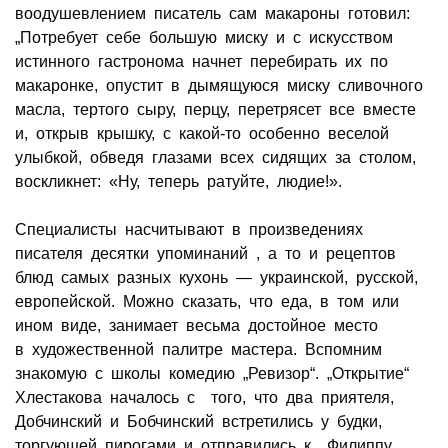
воодушевлением писатель сам макароны готовил:
„Потребует себе большую миску и с искусством
истинного гастронома начнет перебирать их по
макаронке, опустит в дымящуюся миску сливочного
масла, тертого сыру, перцу, перетрясет все вместе
и, открыв крышку, с какой-то особенно веселой
улыбкой, обведя глазами всех сидящих за столом,
воскликнет: «Ну, теперь ратуйте, людие!».
Специалисты насчитывают в произведениях
писателя десятки упоминаний , а то и рецептов
блюд самых разных кухонь — украинской, русской,
европейской. Можно сказать, что еда, в том или
ином виде, занимает весьма достойное место
в художественной палитре мастера. Вспомним
знакомую с школы комедию „Ревизор“. „Открытие“
Хлестакова началось с того, что два приятеля,
Добчинский и Бобчинский встретились у будки,
торгующей пирогами и отправились к Филиппу