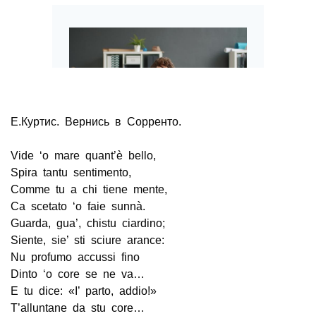
Е.Куртис. Вернись в Сорренто.
Vide ‘o mare quant’è bello,
Spira tantu sentimento,
Comme tu a chi tiene mente,
Ca scetato ‘o faie sunnà.
Guarda, gua’, chistu ciardino;
Siente, sie’ sti sciure arance:
Nu profumo accussi fino
Dinto ‘o core se ne va…
E tu dice: «I’ parto, addio!»
T’alluntane da stu core…