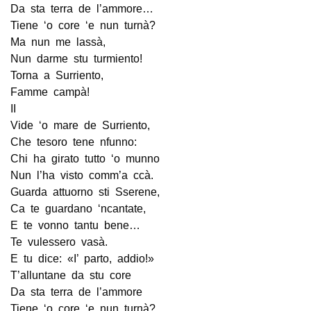
Da sta terra de l’ammore…
Tiene ‘o core ‘e nun turnà?
Ma nun me lassà,
Nun darme stu turmiento!
Torna a Surriento,
Famme campà!
II
Vide ‘o mare de Surriento,
Che tesoro tene nfunno:
Chi ha girato tutto ‘o munno
Nun l’ha visto comm’a ccà.
Guarda attuorno sti Sserene,
Ca te guardano ‘ncantate,
E te vonno tantu bene…
Te vulessero vasà.
E tu dice: «I’ parto, addio!»
T’alluntane da stu core
Da sta terra de l’ammore
Tiene ‘o core ‘e nun turnà?